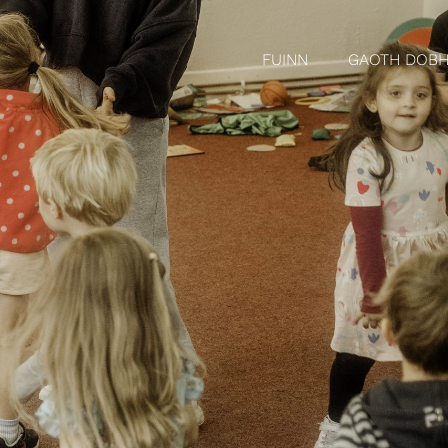
FUINN
GAOTH DOBH