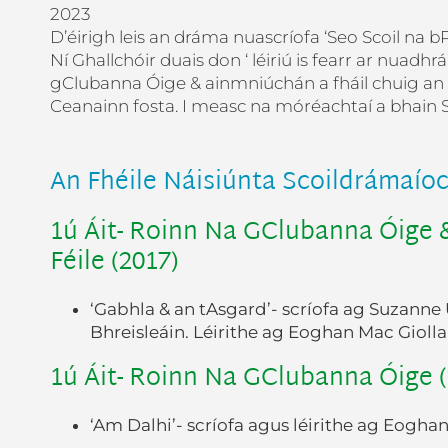
2023
D’éirigh leis an dráma nuascríofa ‘Seo Scoil na bP
Ní Ghallchóir duais don ‘ léiriú is fearr ar nua
gClubanna Óige & ainmniúchán a fháil chuig an F
Ceanainn fosta. I measc na móréachtaí a bhain 
An Fhéile Náisiúnta Scoildrámaío
1ú Áit- Roinn Na GClubanna Óige 
Féile (2017)
‘Gabhla & an tAsgard’- scríofa ag Suzanne 
Bhreisleáin. Léirithe ag Eoghan Mac Gioll
1ú Áit- Roinn Na GClubanna Óige (
‘Am Dalhi’- scríofa agus léirithe ag Eogha