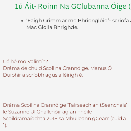
1ú Áit- Roinn Na GClubanna Óige (
‘Faigh Grimm ar mo Bhrionglóid’- scríofa 
Mac Giolla Bhrighde.
Cé hé mo Valintín?
Dráma de chuid Scoil na Crannóige. Manus Ó
Duibhir a scríobh agus a léirigh é.
Dráma Scoil na Crannóige ‘Tairseach an tSeanchais’
le Suzanne Uí Ghallchóir ag an Fhéile
Scoildrámaíochta 2018 sa Mhuileann gCearr (cuid a
1).