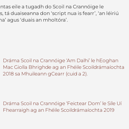
ntas eile a tugadh do Scoil na Crannóige le
 tá duaiseanna don ‘script nua is fearr’, ‘an léiriú
ma’ agus ‘duais an mholtóra’.
Dráma Scoil na Crannóige ‘Am Dalhi’ le hEoghan
Mac Giolla Bhrighde ag an Fhéile Scoildrámaíochta
2018 sa Mhuileann gCearr (cuid a 2).
Dráma Scoil na Crannóige ‘Feictear Dom’ le Síle Uí
Fhearraigh ag an Fhéile Scoildrámaíochta 2019