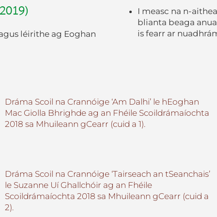
2019)
I measc na n-aithea
blianta beaga anuas,
is fearr ar nuadhrá
agus léirithe ag Eoghan
Dráma Scoil na Crannóige ‘Am Dalhi’ le hEoghan
Mac Giolla Bhrighde ag an Fhéile Scoildrámaíochta
2018 sa Mhuileann gCearr (cuid a 1).
Dráma Scoil na Crannóige ‘Tairseach an tSeanchais’
le Suzanne Uí Ghallchóir ag an Fhéile
Scoildrámaíochta 2018 sa Mhuileann gCearr (cuid a
2).