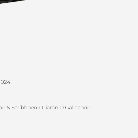
2024.
oir & Scríbhneoir Ciarán Ó Gallachóir.