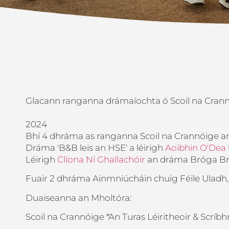
Glacann ranganna drámaíochta ó Scoil na Crannó
2024
Bhí 4 dhráma as ranganna
Scoil na Crannóige
ar
Dráma 'B&B leis an HSE' a léirigh
Aoibhin O'Dea
Léirigh
Clíona Ní Ghallachóir
an dráma Bróga Bri
Fuair 2 dhráma Ainmniúcháin chuig Féile Uladh,
Duaiseanna an Mholtóra:
Scoil na Crannóige *An Turas Léiritheoir & Scríbh