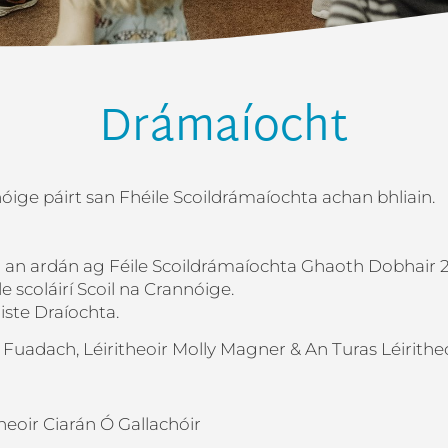
Drámaíocht
ige páirt san Fhéile Scoildrámaíochta achan bhliain.
 an ardán ag Féile Scoildrámaíochta Ghaoth Dobhair 
le scoláirí Scoil na Crannóige.
ste Draíochta.
 Fuadach, Léiritheoir Molly Magner
& An Turas Léirithe
neoir Ciarán Ó Gallachóir