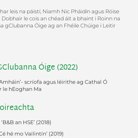
mhar leis na páistí, Niamh Nic Pháidín agus Róise
Dobhair le cois an chéad áit a bhaint i Roinn na
a gClubanna Óige ag an Fhéile Chúige i Leitir
 GClubanna Óige (2022)
Amháin’- scríofa agus léirithe ag Cathal Ó
r le hEoghan Ma
oireachta
 ‘B&B an HSE’ (2018)
Cé hé mo Vailintín’ (2019)