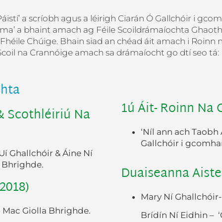
áistí’ a scríobh agus a léirigh Ciarán Ó Gallchóir i gco
dhráma’ a bhaint amach ag Féile Scoildrámaíochta Ghaoth 
héile Chúige. Bhain siad an chéad áit amach i Roinn n
Scoil na Crannóige amach sa drámaíocht go dtí seo tá:
chta
1ú Áit- Roinn Na
& Scothléiriú Na
‘Níl ann ach Taobh 
Gallchóir i gcomha
Uí Ghallchóir & Áine Ní
a Bhrighde.
Duaiseanna Aiste
2018)
Mary Ní Ghallchóir-
n Mac Giolla Bhrighde.
Brídín Ní Eidhin – ‘