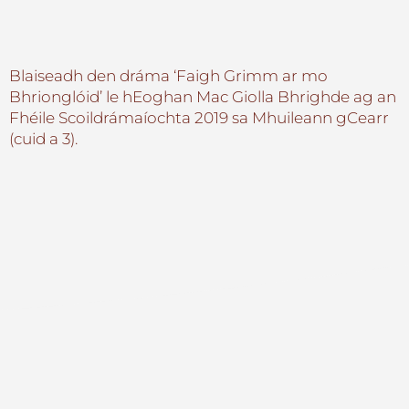
Blaiseadh den dráma ‘Faigh Grimm ar mo
Bhrionglóid’ le hEoghan Mac Giolla Bhrighde ag an
Fhéile Scoildrámaíochta 2019 sa Mhuileann gCearr
(cuid a 3).